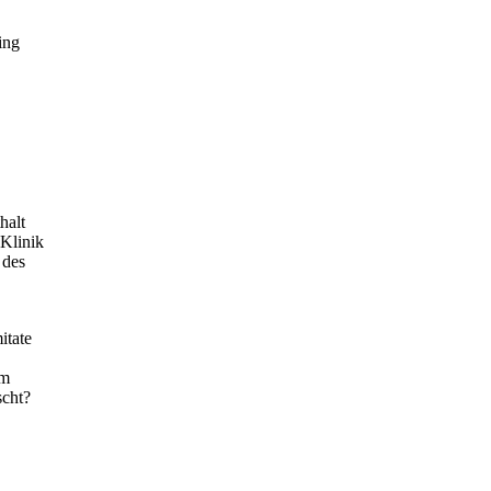
ing
halt
 Klinik
 des
itate
hm
scht?