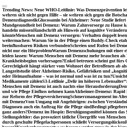
Zum
Inhalt
Trending News:
Neue WHO-Leitlinie: Was Demenzprävention lei
springen
wehren sich nicht gegen Hilfe – sie wehren sich gegen die Botscha
Demenzdiagnostik
Glucosamin bei Alzheimer: Neue Studie liefer
Mundgesundheit bei Demenz: Warum Zahnvorsorge zu Hause
handeln müssen
Handschrift als Hinweis auf kognitive Veränder
könnte
Menschen mit Demenz versorgen: Verhalten doppelt lesen
weitermachen: Warum Sie in der Pflege einen Buddy-Check etabl
beeinflussbaren Risiken verbunden
Schreien und Rufen bei Demen
nicht nur ein Hörproblem
Warum Demenzschulungen mit einer eh
leiden lassen: Warum Menschen mit Demenz mehr brauchen als 
Krankheitsbeginn vorhersagen?
Enkel betreuen scheint gut fürs 
Gerechtigkeit hängt stärker vom Wohnort der Betroffenen ab al
Langzeitstudie über Alzheimer-Risiko, Gefäßrisiken und „kognit
oder Heimaufnahme – was ist normal und was ist zu tun?
Unsich
Medikamente zählen
S3-Leitlinie „Delir im höheren Lebensalter“
Menschen mit Demenz ist auch nachts eine Herausforderung
Deme
und wie Pflege Einfluss nehmen kann
Alzheimer-Demenz: Rapid Re
zur Reform der Pflegeversicherung
Schmerzmanagement im Alter n
mit Demenz
Vom Umgang mit Angehörigen: zwischen Verständni
Diagnosen auch ein Auftrag für die Pflege sind
Bedingt pflegebere
ganz anders?
Demenz im Hospiz: Beruhigungsmittel können das S
Stellungsfehler: das provoziert tätliche Übergriffe von Mensche
durch geschulte Pflegefachpersonen schließt Versorgungslücken