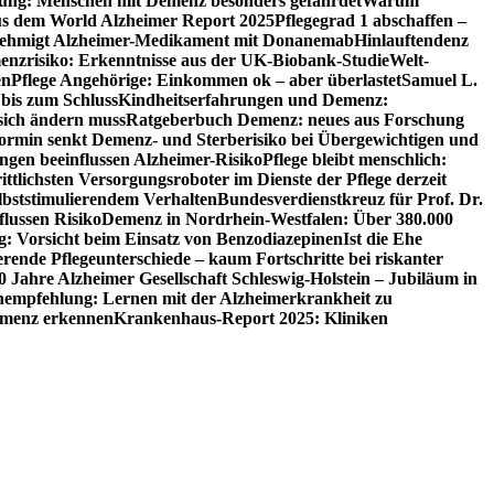
utung: Menschen mit Demenz besonders gefährdet
Warum
aus dem World Alzheimer Report 2025
Pflegegrad 1 abschaffen –
ehmigt Alzheimer-Medikament mit Donanemab
Hinlauftendenz
menzrisiko: Erkenntnisse aus der UK-Biobank-Studie
Welt-
en
Pflege Angehörige: Einkommen ok – aber überlastet
Samuel L.
 bis zum Schluss
Kindheitserfahrungen und Demenz:
sich ändern muss
Ratgeberbuch Demenz: neues aus Forschung
ormin senkt Demenz- und Sterberisiko bei Übergewichtigen und
ungen beeinflussen Alzheimer-Risiko
Pflege bleibt menschlich:
rittlichsten Versorgungsroboter im Dienste der Pflege derzeit
lbststimulierendem Verhalten
Bundesverdienstkreuz für Prof. Dr.
flussen Risiko
Demenz in Nordrhein-Westfalen: Über 380.000
: Vorsicht beim Einsatz von Benzodiazepinen
Ist die Ehe
erende Pflegeunterschiede – kaum Fortschritte bei riskanter
0 Jahre Alzheimer Gesellschaft Schleswig-Holstein – Jubiläum in
empfehlung: Lernen mit der Alzheimerkrankheit zu
Demenz erkennen
Krankenhaus-Report 2025: Kliniken