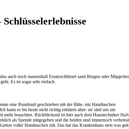
– Schlüsselerlebnisse
t also auch noch massenhaft Ersatzschlüssel samt Ringen oder Mäppche
eht. Es ist sogar sehr einfach.
nate eine Rundmail geschrieben mit der Bitte, mir Handtaschen
ch kann es bis heute nicht richtig erklären aber: sie sind uns nie
ht mehr brauchten. Rückblickend ist hier auch dem Haustechniker HaJ
irklich als Spende mitgegeben und die beiden sind immernoch verheirat
Karton voller Handtaschen mit. Das hat das Krankenhaus stets was gek