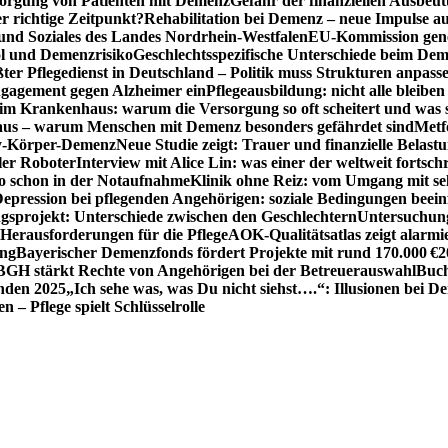
sorgung von Patienten mit Demenz
Gefahr der finanziellen Ausbe
 richtige Zeitpunkt?
Rehabilitation bei Demenz – neue Impulse 
 und Soziales des Landes Nordrhein-Westfalen
EU-Kommission gen
ol und Demenzrisiko
Geschlechtsspezifische Unterschiede beim De
ter Pflegedienst in Deutschland – Politik muss Strukturen anpass
ngagement gegen Alzheimer ein
Pflegeausbildung: nicht alle bleiben
m Krankenhaus: warum die Versorgung so oft scheitert und was 
aus – warum Menschen mit Demenz besonders gefährdet sind
Metf
ewy-Körper-Demenz
Neue Studie zeigt: Trauer und finanzielle Belast
ler Roboter
Interview mit Alice Lin: was einer der weltweit fortsch
ko schon in der Notaufnahme
Klinik ohne Reiz: vom Umgang mit se
epression bei pflegenden Angehörigen: soziale Bedingungen beein
gsprojekt: Unterschiede zwischen den Geschlechtern
Untersuchung
erausforderungen für die Pflege
AOK-Qualitätsatlas zeigt alarmi
ung
Bayerischer Demenzfonds fördert Projekte mit rund 170.000 €
2
BGH stärkt Rechte von Angehörigen bei der Betreuerauswahl
Buch
enden 2025
„Ich sehe was, was Du nicht siehst….“: Illusionen bei 
 – Pflege spielt Schlüsselrolle