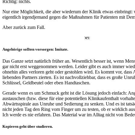
Richtig: nichts.
Nur eine Möglichkeit, die aber wiederum der Klinik etwas einbringt: 
eigentlich irgendjemand gegen die Maßnahmen für Patienten mit Deme
Aber zurück zum Fall.
Angehörige sollten vorsorgen: Imitate.
Das Ganze setzt natürlich früher an. Wesentlich besser ist, wenn M
gar nicht erst weggenommen werden. Leider gibt es auch immer wiede
ohnehin alles verloren geht oder gestohlen wird. Es kommt vor, das
liebenden Partners zierten. Es ist nachvollziehbar, dass es große Unr
Schlüssel, Geldbeutel oder eben Handtaschen.
Gerade wenn es um Schmuck geht ist die Lösung jedoch einfach: Ange
austauschen (bzw. diese für eine potentiellen Klinikaufenthalt vorhal
Abwärtsspirale aus Unruhe und Sedierung zu senken. Und es ist tatsäc
nicht jeden Tag den Ring vom Finger um zu testen, ob er wirklich au
Ich werde es nie erfahren. Das Material war im Alltag nicht von Bede
Kopieren geht über studieren.