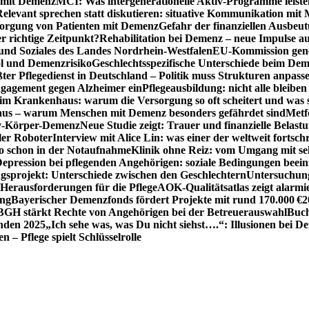
n mit Demenz
MCI: Was intergenerationelle Aktiv-Programme leist
Relevant sprechen statt diskutieren: situative Kommunikation mi
sorgung von Patienten mit Demenz
Gefahr der finanziellen Ausbe
 richtige Zeitpunkt?
Rehabilitation bei Demenz – neue Impulse 
 und Soziales des Landes Nordrhein-Westfalen
EU-Kommission gen
ol und Demenzrisiko
Geschlechtsspezifische Unterschiede beim De
ter Pflegedienst in Deutschland – Politik muss Strukturen anpass
ngagement gegen Alzheimer ein
Pflegeausbildung: nicht alle bleiben
m Krankenhaus: warum die Versorgung so oft scheitert und was 
aus – warum Menschen mit Demenz besonders gefährdet sind
Metf
ewy-Körper-Demenz
Neue Studie zeigt: Trauer und finanzielle Belast
ler Roboter
Interview mit Alice Lin: was einer der weltweit fortsch
ko schon in der Notaufnahme
Klinik ohne Reiz: vom Umgang mit se
epression bei pflegenden Angehörigen: soziale Bedingungen beein
gsprojekt: Unterschiede zwischen den Geschlechtern
Untersuchung
erausforderungen für die Pflege
AOK-Qualitätsatlas zeigt alarmi
ung
Bayerischer Demenzfonds fördert Projekte mit rund 170.000 €
2
BGH stärkt Rechte von Angehörigen bei der Betreuerauswahl
Buch
enden 2025
„Ich sehe was, was Du nicht siehst….“: Illusionen bei 
 – Pflege spielt Schlüsselrolle