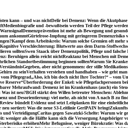
sten kann – und was nicht
Delir bei Demenz: Wenn die Akutphase v
ft
Medienbiografie und -bewußtsein werden Teil der Pflege werde
t Warnsignal
Demenzprävention ist mehr als Bewegung und gesun
 kaum ankommt
Gürtelrose-Impfung mit geringerem Demenzrisiko 
ungen?
Kampf dem Arbeitskreis: Warum solche Gremien oft mehr s
Kognitive Verschlechterung: Blutwerte aus dem Darm-Stoffwechs
ieren sollten
Swen Staack über Demenzpolitik, Pflege und falsche
z: Beruhigen allein reicht nicht
Reaktanz bei Menschen mit Demen
rlichen Standortbestimmung beginnen sollten
Warum Sie Kranken
Verständnis
Gegeben, aber nicht genommen: der stille Medikations
Gehirn zu sein
Verhalten verstehen und handhaben – wie geht man s
s vom Pflegegrad
„Also, ich bin doch nicht Ihre Tochter!“ – vom U
ive Reserve“
Überforderung der Enkel: wie Pflegefachpersonen be
tbarer Mehraufwand: Demenz ist im Krankenhaus (auch) ein Ste
: Was ist neu?
BGH stärkt den Willen betreuter Menschen: Ablehnu
nz und Desorientierung: viel mehr, als nicht von A nach B zu fin
view bündelt Evidenz und setzt Leitplanken für eine einheitlic
eu sortiert: Was die neue S3-Leitlinie GeriPAIN bringt
Zukunfts
s und Verteidigung
Caritas gegen Sawatzki-Schelte: Warum wir ge
it: weniger als die Hälfte kann sich die Versorgung Angehöriger vo
terberisiko erhöhen
Mehr Befugnisse, weniger Bürokratie: Was da