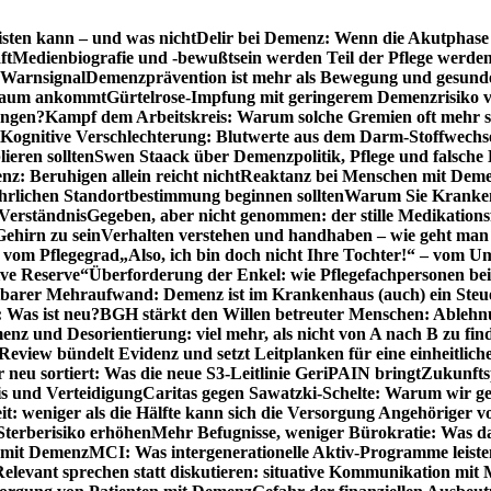
sten kann – und was nicht
Delir bei Demenz: Wenn die Akutphase v
ft
Medienbiografie und -bewußtsein werden Teil der Pflege werde
t Warnsignal
Demenzprävention ist mehr als Bewegung und gesun
 kaum ankommt
Gürtelrose-Impfung mit geringerem Demenzrisiko 
ungen?
Kampf dem Arbeitskreis: Warum solche Gremien oft mehr s
Kognitive Verschlechterung: Blutwerte aus dem Darm-Stoffwechs
ieren sollten
Swen Staack über Demenzpolitik, Pflege und falsche
z: Beruhigen allein reicht nicht
Reaktanz bei Menschen mit Demen
rlichen Standortbestimmung beginnen sollten
Warum Sie Kranken
Verständnis
Gegeben, aber nicht genommen: der stille Medikations
Gehirn zu sein
Verhalten verstehen und handhaben – wie geht man s
s vom Pflegegrad
„Also, ich bin doch nicht Ihre Tochter!“ – vom U
ive Reserve“
Überforderung der Enkel: wie Pflegefachpersonen be
tbarer Mehraufwand: Demenz ist im Krankenhaus (auch) ein Ste
: Was ist neu?
BGH stärkt den Willen betreuter Menschen: Ablehnu
nz und Desorientierung: viel mehr, als nicht von A nach B zu fin
view bündelt Evidenz und setzt Leitplanken für eine einheitlic
eu sortiert: Was die neue S3-Leitlinie GeriPAIN bringt
Zukunfts
s und Verteidigung
Caritas gegen Sawatzki-Schelte: Warum wir ge
it: weniger als die Hälfte kann sich die Versorgung Angehöriger vo
terberisiko erhöhen
Mehr Befugnisse, weniger Bürokratie: Was da
n mit Demenz
MCI: Was intergenerationelle Aktiv-Programme leist
Relevant sprechen statt diskutieren: situative Kommunikation mi