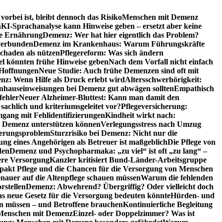
orbei ist, bleibt dennoch das Risiko
Menschen mit Demenz
n
KI-Sprachanalyse kann Hinweise geben – ersetzt aber keine
de Ernährung
Demenz: Wer hat hier eigentlich das Problem?
verbunden
Demenz im Krankenhaus: Warum Führungskräfte
chaden als nützen
Pflegereform: Was sich ändern
el könnten frühe Hinweise geben
Nach dem Vorfall nicht einfach
 Hoffnungen
Neue Studie: Auch frühe Demenzen sind oft mit
z: Wenn Hilfe als Druck erlebt wird
Altersschwerhörigkeit:
hauseinweisungen bei Demenz gut abwägen sollten
Empathisch
fehler
Neuer Alzheimer-Bluttest: Kann man damit den
achlich und kriteriumsgeleitet vor?
Pflegeversicherung:
mgang mit Fehlidentifizierungen
Kindheit wirkt nach:
i Demenz unterstützen können
Verlegungsstress nach Umzug
uerungsproblem
Sturzrisiko bei Demenz: Nicht nur die
ng eines Angehörigen als Betreuer ist maßgeblich
Die Pflege von
den
Demenz und Psychopharmaka: „zu viel“ ist oft „zu lang“ –
here Versorgung
Kanzler kritisiert Bund-Länder-Arbeitsgruppe
pakt Pflege und die Chancen für die Versorgung von Menschen
nauer auf die Altenpflege schauen müssen
Warum die fehlenden
rstellen
Demenz: Abwehrend? Übergriffig? Oder vielleicht doch
s neue Gesetz für die Versorgung bedeuten könnte
Hürden- und
en müssen – und Betroffene brauchen
Kontinuierliche Begleitung
t Menschen mit Demenz
Einzel- oder Doppelzimmer? Was ist