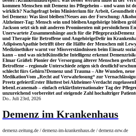
besser?
Krankenhausreport: was besser werden muss in der Ver
kommen Menschen mit Demenz ins Pflegeheim – und wann ist der
wirklich? Nachgefragt beim Ministerium für Arbeit, Gesundheit
bei Demenz: Was lässt bleiben?
Neues aus der Forschung: Alkoh
Alzheimer-Tag: Mensch sein und bleiben
Angehörige bleiben größ
Jackson setzt sich mit anderen Prominenten mit persönlichem E
Unerwartete Zusammenhänge auch für die Pflegepraxis
Demenz i
und Therapie für Betroffene und Angehörige
Delir im Krankenh
Adipösen
Apathie betrifft über die Hälfte der Menschen mit L
Medizinethiker warnt vor Missverständnissen beim Einsatz sozia
kann – und was nicht
Künstliche Intelligenz erkennt Demenzrisi
Elmar Gräßel: Pionier der Versorgung älterer Menschen geehrt
D
Betroffene – regionale Unterschiede zeigen sich deutlich
Forschun
schlecht fürs Gehirn?
Demenz und Trauma – Alte Wunden, neue H
Medikation
Vom „Recht auf Verwahrlosung“ zur Vernachlässig
Preetz gefeiert
Erster Bluttest bei Alzheimer-Verdacht zugelassen
leben
Lecanemab – einfach erklärt
Internationaler Tag der Pfleg
unzureichend vorbereitet auf steigende Zahl hochaltriger Patienten
Do.. Juli 23rd, 2026
Demenz im Krankenhaus
demenz-zeitung.de / demenz-im-krankenhaus.de / demenz-nrw.de