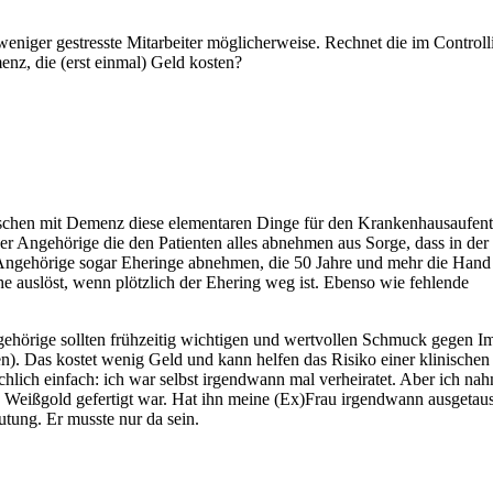
weniger gestresste Mitarbeiter möglicherweise. Rechnet die im Controll
nz, die (erst einmal) Geld kosten?
enschen mit Demenz diese elementaren Dinge für den Krankenhausaufent
r Angehörige die den Patienten alles abnehmen aus Sorge, dass in der
s Angehörige sogar Eheringe abnehmen, die 50 Jahre und mehr die Hand
uhe auslöst, wenn plötzlich der Ehering weg ist. Ebenso wie fehlende
hörige sollten frühzeitig wichtigen und wertvollen Schmuck gegen Im
ten). Das kostet wenig Geld und kann helfen das Risiko einer klinischen
hlich einfach: ich war selbst irgendwann mal verheiratet. Aber ich na
s Weißgold gefertigt war. Hat ihn meine (Ex)Frau irgendwann ausgetau
utung. Er musste nur da sein.