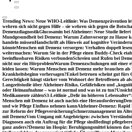
Trending News:
Neue WHO-Leitlinie: Was Demenzprävention lei
wehren sich nicht gegen Hilfe – sie wehren sich gegen die Botscha
Demenzdiagnostik
Glucosamin bei Alzheimer: Neue Studie liefer
Mundgesundheit bei Demenz: Warum Zahnvorsorge zu Hause
handeln müssen
Handschrift als Hinweis auf kognitive Veränder
könnte
Menschen mit Demenz versorgen: Verhalten doppelt lesen
weitermachen: Warum Sie in der Pflege einen Buddy-Check etabl
beeinflussbaren Risiken verbunden
Schreien und Rufen bei Demen
nicht nur ein Hörproblem
Warum Demenzschulungen mit einer eh
leiden lassen: Warum Menschen mit Demenz mehr brauchen als 
Krankheitsbeginn vorhersagen?
Enkel betreuen scheint gut fürs 
Gerechtigkeit hängt stärker vom Wohnort der Betroffenen ab al
Langzeitstudie über Alzheimer-Risiko, Gefäßrisiken und „kognit
oder Heimaufnahme – was ist normal und was ist zu tun?
Unsich
Medikamente zählen
S3-Leitlinie „Delir im höheren Lebensalter“
Menschen mit Demenz ist auch nachts eine Herausforderung
Deme
und wie Pflege Einfluss nehmen kann
Alzheimer-Demenz: Rapid Re
zur Reform der Pflegeversicherung
Schmerzmanagement im Alter n
mit Demenz
Vom Umgang mit Angehörigen: zwischen Verständni
Diagnosen auch ein Auftrag für die Pflege sind
Bedingt pflegebere
ganz anders?
Demenz im Hospiz: Beruhigungsmittel können das S