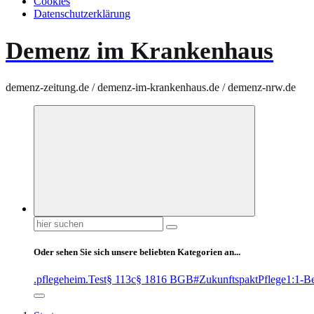
Cookies
Datenschutzerklärung
Demenz im Krankenhaus
demenz-zeitung.de / demenz-im-krankenhaus.de / demenz-nrw.de
Suchen
nach:
Oder sehen Sie sich unsere beliebten Kategorien an...
.pflegeheim
.Test
§ 113c
§ 1816 BGB
#ZukunftspaktPflege
1:1-B