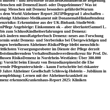
en müssen – und Betroffene brauchen
Kontinuierliche Begleitung
t Menschen mit Demenz
Einzel- oder Doppelzimmer? Was ist
utung: Menschen mit Demenz besonders gefährdet
Warum
aus dem World Alzheimer Report 2025
Pflegegrad 1 abschaffen –
ehmigt Alzheimer-Medikament mit Donanemab
Hinlauftendenz
menzrisiko: Erkenntnisse aus der UK-Biobank-Studie
Welt-
en
Pflege Angehörige: Einkommen ok – aber überlastet
Samuel L.
 bis zum Schluss
Kindheitserfahrungen und Demenz:
sich ändern muss
Ratgeberbuch Demenz: neues aus Forschung
ormin senkt Demenz- und Sterberisiko bei Übergewichtigen und
ungen beeinflussen Alzheimer-Risiko
Pflege bleibt menschlich:
rittlichsten Versorgungsroboter im Dienste der Pflege derzeit
lbststimulierendem Verhalten
Bundesverdienstkreuz für Prof. Dr.
flussen Risiko
Demenz in Nordrhein-Westfalen: Über 380.000
: Vorsicht beim Einsatz von Benzodiazepinen
Ist die Ehe
erende Pflegeunterschiede – kaum Fortschritte bei riskanter
0 Jahre Alzheimer Gesellschaft Schleswig-Holstein – Jubiläum in
empfehlung: Lernen mit der Alzheimerkrankheit zu
Demenz erkennen
Krankenhaus-Report 2025: Kliniken