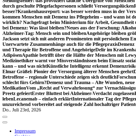
Stellungsfehler: das provoziert tätliche Übergriffe von Mensche
durch geschulte Pflegefachpersonen schließt Versorgungslücken
besser?
Krankenhausreport: was besser werden muss in der Ver
kommen Menschen mit Demenz ins Pflegeheim – und wann ist der
wirklich? Nachgefragt beim Ministerium für Arbeit, Gesundheit
bei Demenz: Was lässt bleiben?
Neues aus der Forschung: Alkoh
Alzheimer-Tag: Mensch sein und bleiben
Angehörige bleiben größ
Jackson setzt sich mit anderen Prominenten mit persönlichem E
Unerwartete Zusammenhänge auch für die Pflegepraxis
Demenz i
und Therapie für Betroffene und Angehörige
Delir im Krankenh
Adipösen
Apathie betrifft über die Hälfte der Menschen mit L
Medizinethiker warnt vor Missverständnissen beim Einsatz sozia
kann – und was nicht
Künstliche Intelligenz erkennt Demenzrisi
Elmar Gräßel: Pionier der Versorgung älterer Menschen geehrt
D
Betroffene – regionale Unterschiede zeigen sich deutlich
Forschun
schlecht fürs Gehirn?
Demenz und Trauma – Alte Wunden, neue H
Medikation
Vom „Recht auf Verwahrlosung“ zur Vernachlässig
Preetz gefeiert
Erster Bluttest bei Alzheimer-Verdacht zugelassen
leben
Lecanemab – einfach erklärt
Internationaler Tag der Pfleg
unzureichend vorbereitet auf steigende Zahl hochaltriger Patienten
Do.. Juli 23rd, 2026
Impressum