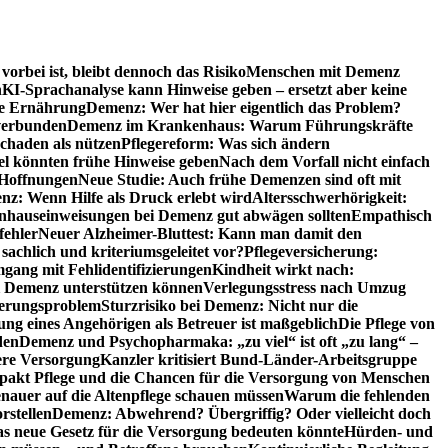
orbei ist, bleibt dennoch das Risiko
Menschen mit Demenz
n
KI-Sprachanalyse kann Hinweise geben – ersetzt aber keine
de Ernährung
Demenz: Wer hat hier eigentlich das Problem?
verbunden
Demenz im Krankenhaus: Warum Führungskräfte
chaden als nützen
Pflegereform: Was sich ändern
el könnten frühe Hinweise geben
Nach dem Vorfall nicht einfach
 Hoffnungen
Neue Studie: Auch frühe Demenzen sind oft mit
z: Wenn Hilfe als Druck erlebt wird
Altersschwerhörigkeit:
hauseinweisungen bei Demenz gut abwägen sollten
Empathisch
fehler
Neuer Alzheimer-Bluttest: Kann man damit den
achlich und kriteriumsgeleitet vor?
Pflegeversicherung:
mgang mit Fehlidentifizierungen
Kindheit wirkt nach:
i Demenz unterstützen können
Verlegungsstress nach Umzug
uerungsproblem
Sturzrisiko bei Demenz: Nicht nur die
ng eines Angehörigen als Betreuer ist maßgeblich
Die Pflege von
den
Demenz und Psychopharmaka: „zu viel“ ist oft „zu lang“ –
here Versorgung
Kanzler kritisiert Bund-Länder-Arbeitsgruppe
pakt Pflege und die Chancen für die Versorgung von Menschen
nauer auf die Altenpflege schauen müssen
Warum die fehlenden
rstellen
Demenz: Abwehrend? Übergriffig? Oder vielleicht doch
s neue Gesetz für die Versorgung bedeuten könnte
Hürden- und