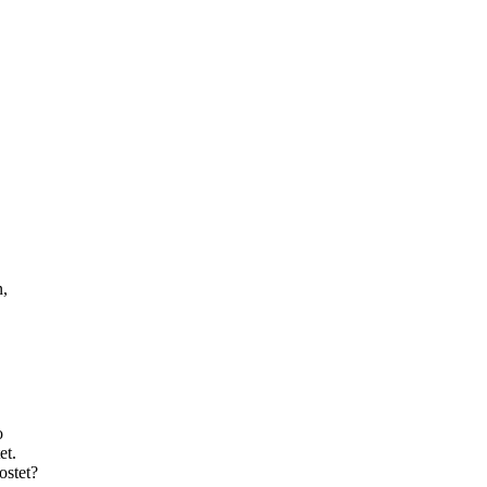
n,
o
et.
ostet?