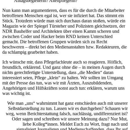
Alltagsbegleiterin? Altenpflegerin?
Nun kann man argumentieren, dass es für die durch die Mitarbeiter
betroffenen Menschen egal ist, wer sie infiziert hat. Das stimmt ein
Stück. Trotzdem würde man sich durchaus daran stoßen, würde ein
Magazin wie der Spiegel Türsteher und Polizisten gleichsetzen, der
NDR Bauhelfer und Architekten über einen Kamm scheren und
zwischen Coder und Hacker beim RND keinen Unterschied
gemacht. Die betroffenen Gruppen würden sich zu Recht
beschweren – direkt bei den Medienanstalten bzw. Redakteuren, die
da schlampig gearbeitet haben.
Ich wünsche mir, dass Pflegefachleute auch so reagieren. Höflich,
freundlich, erklärend. Und ganz ohne die – in meinen Augen durch
nichts gerechtfertigte Unterstellung, dass „die Medien“ daran
interessiert seien, Pflege „klein“ zu halten. Wir sollten im Umgang
mit der Presse das tun, was wir mit Ärzten, Auszubildenden,
Angehörigen und Hilfskräften sonst auch tun: erklären, warum uns
was wichtig ist.
Wie man „uns“ wahrnimmt hat ganz entschieden auch mit unserer
Selbstdarstellung zu tun. Lassen wir es durchgehen? Schauen wir
weg, wenn Berichterstattung falsch, nachlässig, undifferenziert ist?
Oder sagen und schreiben wir unsere Meinung dazu? Nur Mut,
liebe Kolleg*innen. Meldet Euch zu Wort, fragt nach und
signalisiert Journalisten und Medienschaffenden, dass Ihr auf