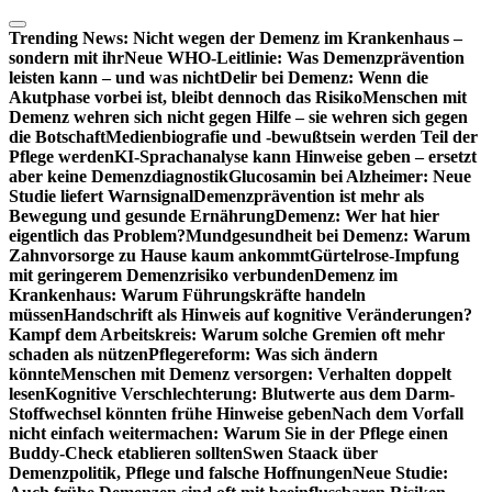
Zum
Inhalt
Trending News:
Nicht wegen der Demenz im Krankenhaus –
springen
sondern mit ihr
Neue WHO-Leitlinie: Was Demenzprävention
leisten kann – und was nicht
Delir bei Demenz: Wenn die
Akutphase vorbei ist, bleibt dennoch das Risiko
Menschen mit
Demenz wehren sich nicht gegen Hilfe – sie wehren sich gegen
die Botschaft
Medienbiografie und -bewußtsein werden Teil der
Pflege werden
KI-Sprachanalyse kann Hinweise geben – ersetzt
aber keine Demenzdiagnostik
Glucosamin bei Alzheimer: Neue
Studie liefert Warnsignal
Demenzprävention ist mehr als
Bewegung und gesunde Ernährung
Demenz: Wer hat hier
eigentlich das Problem?
Mundgesundheit bei Demenz: Warum
Zahnvorsorge zu Hause kaum ankommt
Gürtelrose-Impfung
mit geringerem Demenzrisiko verbunden
Demenz im
Krankenhaus: Warum Führungskräfte handeln
müssen
Handschrift als Hinweis auf kognitive Veränderungen?
Kampf dem Arbeitskreis: Warum solche Gremien oft mehr
schaden als nützen
Pflegereform: Was sich ändern
könnte
Menschen mit Demenz versorgen: Verhalten doppelt
lesen
Kognitive Verschlechterung: Blutwerte aus dem Darm-
Stoffwechsel könnten frühe Hinweise geben
Nach dem Vorfall
nicht einfach weitermachen: Warum Sie in der Pflege einen
Buddy-Check etablieren sollten
Swen Staack über
Demenzpolitik, Pflege und falsche Hoffnungen
Neue Studie: