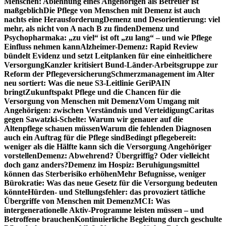
Menschen: Ablehnung eines Angehörigen als Betreuer ist
maßgeblich
Die Pflege von Menschen mit Demenz ist auch
nachts eine Herausforderung
Demenz und Desorientierung: viel
mehr, als nicht von A nach B zu finden
Demenz und
Psychopharmaka: „zu viel“ ist oft „zu lang“ – und wie Pflege
Einfluss nehmen kann
Alzheimer-Demenz: Rapid Review
bündelt Evidenz und setzt Leitplanken für eine einheitlichere
Versorgung
Kanzler kritisiert Bund-Länder-Arbeitsgruppe zur
Reform der Pflegeversicherung
Schmerzmanagement im Alter
neu sortiert: Was die neue S3-Leitlinie GeriPAIN
bringt
Zukunftspakt Pflege und die Chancen für die
Versorgung von Menschen mit Demenz
Vom Umgang mit
Angehörigen: zwischen Verständnis und Verteidigung
Caritas
gegen Sawatzki-Schelte: Warum wir genauer auf die
Altenpflege schauen müssen
Warum die fehlenden Diagnosen
auch ein Auftrag für die Pflege sind
Bedingt pflegebereit:
weniger als die Hälfte kann sich die Versorgung Angehöriger
vorstellen
Demenz: Abwehrend? Übergriffig? Oder vielleicht
doch ganz anders?
Demenz im Hospiz: Beruhigungsmittel
können das Sterberisiko erhöhen
Mehr Befugnisse, weniger
Bürokratie: Was das neue Gesetz für die Versorgung bedeuten
könnte
Hürden- und Stellungsfehler: das provoziert tätliche
Übergriffe von Menschen mit Demenz
MCI: Was
intergenerationelle Aktiv-Programme leisten müssen – und
Betroffene brauchen
Kontinuierliche Begleitung durch geschulte