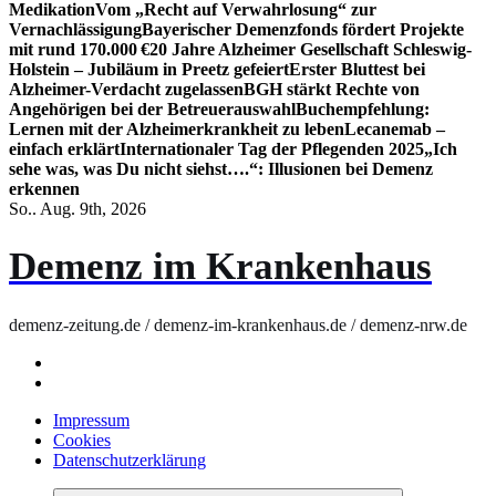
Medikation
Vom „Recht auf Verwahrlosung“ zur
Vernachlässigung
Bayerischer Demenzfonds fördert Projekte
mit rund 170.000 €
20 Jahre Alzheimer Gesellschaft Schleswig-
Holstein – Jubiläum in Preetz gefeiert
Erster Bluttest bei
Alzheimer-Verdacht zugelassen
BGH stärkt Rechte von
Angehörigen bei der Betreuerauswahl
Buchempfehlung:
Lernen mit der Alzheimerkrankheit zu leben
Lecanemab –
einfach erklärt
Internationaler Tag der Pflegenden 2025
„Ich
sehe was, was Du nicht siehst….“: Illusionen bei Demenz
erkennen
So.. Aug. 9th, 2026
Demenz im Krankenhaus
demenz-zeitung.de / demenz-im-krankenhaus.de / demenz-nrw.de
Impressum
Cookies
Datenschutzerklärung