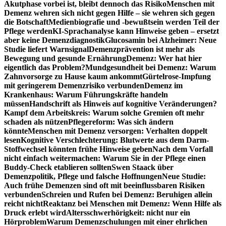
Akutphase vorbei ist, bleibt dennoch das Risiko
Menschen mit
Demenz wehren sich nicht gegen Hilfe – sie wehren sich gegen
die Botschaft
Medienbiografie und -bewußtsein werden Teil der
Pflege werden
KI-Sprachanalyse kann Hinweise geben – ersetzt
aber keine Demenzdiagnostik
Glucosamin bei Alzheimer: Neue
Studie liefert Warnsignal
Demenzprävention ist mehr als
Bewegung und gesunde Ernährung
Demenz: Wer hat hier
eigentlich das Problem?
Mundgesundheit bei Demenz: Warum
Zahnvorsorge zu Hause kaum ankommt
Gürtelrose-Impfung
mit geringerem Demenzrisiko verbunden
Demenz im
Krankenhaus: Warum Führungskräfte handeln
müssen
Handschrift als Hinweis auf kognitive Veränderungen?
Kampf dem Arbeitskreis: Warum solche Gremien oft mehr
schaden als nützen
Pflegereform: Was sich ändern
könnte
Menschen mit Demenz versorgen: Verhalten doppelt
lesen
Kognitive Verschlechterung: Blutwerte aus dem Darm-
Stoffwechsel könnten frühe Hinweise geben
Nach dem Vorfall
nicht einfach weitermachen: Warum Sie in der Pflege einen
Buddy-Check etablieren sollten
Swen Staack über
Demenzpolitik, Pflege und falsche Hoffnungen
Neue Studie:
Auch frühe Demenzen sind oft mit beeinflussbaren Risiken
verbunden
Schreien und Rufen bei Demenz: Beruhigen allein
reicht nicht
Reaktanz bei Menschen mit Demenz: Wenn Hilfe als
Druck erlebt wird
Altersschwerhörigkeit: nicht nur ein
Hörproblem
Warum Demenzschulungen mit einer ehrlichen