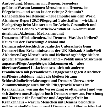
Ausbeutung: Menschen mit Demenz besonders
gefährdet
Warum kommen Menschen mit Demenz ins
Pflegeheim – und wann ist der richtige Zeitpunkt?
Rehabilitation bei Demenz – neue Impulse aus dem World
Alzheimer Report 2025
Pflegegrad 1 abschaffen – wirklich?
Nachgefragt beim Ministerium für Arbeit, Gesundheit und
Soziales des Landes Nordrhein-Westfalen
EU-Kommission
genehmigt Alzheimer-Medikament mit
Donanemab
Hinlauftendenz bei Demenz: Was lässt bleiben?
Neues aus der Forschung: Alkohol und
Demenzrisiko
Geschlechtsspezifische Unterschiede beim
Demenzrisiko: Erkenntnisse aus der UK-Biobank-Studie
Welt-
Alzheimer-Tag: Mensch sein und bleiben
Angehörige bleiben
größter Pflegedienst in Deutschland – Politik muss Strukturen
anpassen
Pflege Angehörige: Einkommen ok – aber
überlastet
Samuel L. Jackson setzt sich mit anderen
Prominenten mit persönlichem Engagement gegen Alzheimer
ein
Pflegeausbildung: nicht alle bleiben bis zum
Schluss
Kindheitserfahrungen und Demenz: Unerwartete
Zusammenhänge auch für die Pflegepraxis
Demenz im
Krankenhaus: warum die Versorgung so oft scheitert und was
sich ändern muss
Ratgeberbuch Demenz: neues aus Forschung
und Therapie für Betroffene und Angehörige
Delir im
Krankenhaus – warum Menschen mit Demenz besonders
gefährdet sind
Metformin senkt Demenz- und Sterberisiko bei