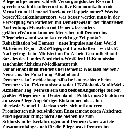
Pflegefachpersonen schließt Versorgungslücken
Relevant
sprechen statt diskutieren: situative Kommunikation mit
Menschen mit Demenz
Einzel- oder Doppelzimmer? Was ist
besser?
Krankenhausreport: was besser werden muss in der
Versorgung von Patienten mit Demenz
Gefahr der finanziellen
Ausbeutung: Menschen mit Demenz besonders
gefährdet
Warum kommen Menschen mit Demenz ins
Pflegeheim – und wann ist der richtige Zeitpunkt?
Rehabilitation bei Demenz – neue Impulse aus dem World
Alzheimer Report 2025
Pflegegrad 1 abschaffen – wirklich?
Nachgefragt beim Ministerium für Arbeit, Gesundheit und
Soziales des Landes Nordrhein-Westfalen
EU-Kommission
genehmigt Alzheimer-Medikament mit
Donanemab
Hinlauftendenz bei Demenz: Was lässt bleiben?
Neues aus der Forschung: Alkohol und
Demenzrisiko
Geschlechtsspezifische Unterschiede beim
Demenzrisiko: Erkenntnisse aus der UK-Biobank-Studie
Welt-
Alzheimer-Tag: Mensch sein und bleiben
Angehörige bleiben
größter Pflegedienst in Deutschland – Politik muss Strukturen
anpassen
Pflege Angehörige: Einkommen ok – aber
überlastet
Samuel L. Jackson setzt sich mit anderen
Prominenten mit persönlichem Engagement gegen Alzheimer
ein
Pflegeausbildung: nicht alle bleiben bis zum
Schluss
Kindheitserfahrungen und Demenz: Unerwartete
Zusammenhänge auch für die Pflegepraxis
Demenz im