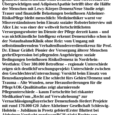
Übergewichtigen und Adipösen
Apathie betrifft über die Hälfte
der Menschen mit Lewy-Körper-Demenz
Neue Studie zeigt:
Trauer und finanzielle Belastungen beeinflussen Alzheimer-
Risiko
Pflege bleibt menschlich: Medizinethiker warnt vor
Missverständnissen beim Einsatz sozialer Roboter
Interview mit
Alice Lin: was einer der weltweit fortschrittlichsten
Versorgungsroboter im Dienste der Pflege derzeit kann – und
was nicht
Künstliche Intelligenz erkennt Demenzrisiko schon in
der Notaufnahme
Klinik ohne Reiz: vom Umgang mit
selbststimulierendem Verhalten
Bundesverdienstkreuz für Prof.
Dr. Elmar Gräßel: Pionier der Versorgung älterer Menschen
geehrt
Depression bei pflegenden Angehörigen: soziale
Bedingungen beeinflussen Risiko
Demenz in Nordrhein-
Westfalen: Über 380.000 Betroffene – regionale Unterschiede
zeigen sich deutlich
Forschungsprojekt: Unterschiede zwischen
den Geschlechtern
Untersuchung: Vorsicht beim Einsatz von
Benzodiazepinen
Ist die Ehe schlecht fürs Gehirn?
Demenz und
Trauma – Alte Wunden, neue Herausforderungen für die
Pflege
AOK-Qualitätsatlas zeigt alarmierende
Pflegeunterschiede – kaum Fortschritte bei riskanter
Medikation
Vom „Recht auf Verwahrlosung“ zur
Vernachlässigung
Bayerischer Demenzfonds fördert Projekte
mit rund 170.000 €
20 Jahre Alzheimer Gesellschaft Schleswig-
Holstein – Jubiläum in Preetz gefeiert
Erster Bluttest bei
Alzheimer-Verdacht zugelassen
BGH stärkt Rechte von