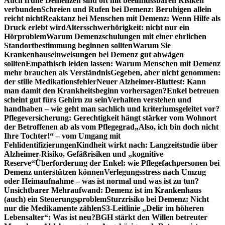
Auch frühe Demenzen sind oft mit beeinflussbaren Risiken
verbunden
Schreien und Rufen bei Demenz: Beruhigen allein
reicht nicht
Reaktanz bei Menschen mit Demenz: Wenn Hilfe als
Druck erlebt wird
Altersschwerhörigkeit: nicht nur ein
Hörproblem
Warum Demenzschulungen mit einer ehrlichen
Standortbestimmung beginnen sollten
Warum Sie
Krankenhauseinweisungen bei Demenz gut abwägen
sollten
Empathisch leiden lassen: Warum Menschen mit Demenz
mehr brauchen als Verständnis
Gegeben, aber nicht genommen:
der stille Medikationsfehler
Neuer Alzheimer-Bluttest: Kann
man damit den Krankheitsbeginn vorhersagen?
Enkel betreuen
scheint gut fürs Gehirn zu sein
Verhalten verstehen und
handhaben – wie geht man sachlich und kriteriumsgeleitet vor?
Pflegeversicherung: Gerechtigkeit hängt stärker vom Wohnort
der Betroffenen ab als vom Pflegegrad
„Also, ich bin doch nicht
Ihre Tochter!“ – vom Umgang mit
Fehlidentifizierungen
Kindheit wirkt nach: Langzeitstudie über
Alzheimer-Risiko, Gefäßrisiken und „kognitive
Reserve“
Überforderung der Enkel: wie Pflegefachpersonen bei
Demenz unterstützen können
Verlegungsstress nach Umzug
oder Heimaufnahme – was ist normal und was ist zu tun?
Unsichtbarer Mehraufwand: Demenz ist im Krankenhaus
(auch) ein Steuerungsproblem
Sturzrisiko bei Demenz: Nicht
nur die Medikamente zählen
S3-Leitlinie „Delir im höheren
Lebensalter“: Was ist neu?
BGH stärkt den Willen betreuter