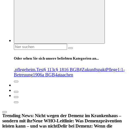
Suchen
nach:
Oder sehen Sie sich unsere beliebten Kategorien an...
.pflegeheim
.Test
§ 113c
§ 1816 BGB
#ZukunftspaktPflege
1:1-
Betreuung
1906a BGB
4at
aachen
Trending News:
Nicht wegen der Demenz im Krankenhaus –
sondern mit ihr
Neue WHO-Leitlinie: Was Demenzprävention
leisten kann – und was nicht
Delir bei Demenz: Wenn die