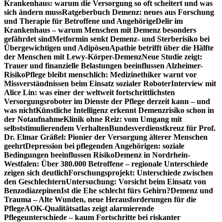
Krankenhaus: warum die Versorgung so oft scheitert und was
sich ändern muss
Ratgeberbuch Demenz: neues aus Forschung
und Therapie für Betroffene und Angehörige
Delir im
Krankenhaus – warum Menschen mit Demenz besonders
gefährdet sind
Metformin senkt Demenz- und Sterberisiko bei
Übergewichtigen und Adipösen
Apathie betrifft über die Hälfte
der Menschen mit Lewy-Körper-Demenz
Neue Studie zeigt:
Trauer und finanzielle Belastungen beeinflussen Alzheimer-
Risiko
Pflege bleibt menschlich: Medizinethiker warnt vor
Missverständnissen beim Einsatz sozialer Roboter
Interview mit
Alice Lin: was einer der weltweit fortschrittlichsten
Versorgungsroboter im Dienste der Pflege derzeit kann – und
was nicht
Künstliche Intelligenz erkennt Demenzrisiko schon in
der Notaufnahme
Klinik ohne Reiz: vom Umgang mit
selbststimulierendem Verhalten
Bundesverdienstkreuz für Prof.
Dr. Elmar Gräßel: Pionier der Versorgung älterer Menschen
geehrt
Depression bei pflegenden Angehörigen: soziale
Bedingungen beeinflussen Risiko
Demenz in Nordrhein-
Westfalen: Über 380.000 Betroffene – regionale Unterschiede
zeigen sich deutlich
Forschungsprojekt: Unterschiede zwischen
den Geschlechtern
Untersuchung: Vorsicht beim Einsatz von
Benzodiazepinen
Ist die Ehe schlecht fürs Gehirn?
Demenz und
Trauma – Alte Wunden, neue Herausforderungen für die
Pflege
AOK-Qualitätsatlas zeigt alarmierende
Pflegeunterschiede – kaum Fortschritte bei riskanter