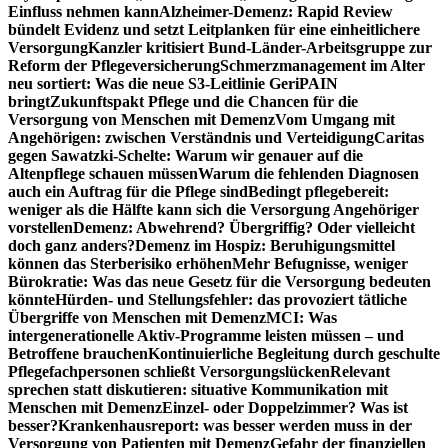
Einfluss nehmen kann
Alzheimer-Demenz: Rapid Review
bündelt Evidenz und setzt Leitplanken für eine einheitlichere
Versorgung
Kanzler kritisiert Bund-Länder-Arbeitsgruppe zur
Reform der Pflegeversicherung
Schmerzmanagement im Alter
neu sortiert: Was die neue S3-Leitlinie GeriPAIN
bringt
Zukunftspakt Pflege und die Chancen für die
Versorgung von Menschen mit Demenz
Vom Umgang mit
Angehörigen: zwischen Verständnis und Verteidigung
Caritas
gegen Sawatzki-Schelte: Warum wir genauer auf die
Altenpflege schauen müssen
Warum die fehlenden Diagnosen
auch ein Auftrag für die Pflege sind
Bedingt pflegebereit:
weniger als die Hälfte kann sich die Versorgung Angehöriger
vorstellen
Demenz: Abwehrend? Übergriffig? Oder vielleicht
doch ganz anders?
Demenz im Hospiz: Beruhigungsmittel
können das Sterberisiko erhöhen
Mehr Befugnisse, weniger
Bürokratie: Was das neue Gesetz für die Versorgung bedeuten
könnte
Hürden- und Stellungsfehler: das provoziert tätliche
Übergriffe von Menschen mit Demenz
MCI: Was
intergenerationelle Aktiv-Programme leisten müssen – und
Betroffene brauchen
Kontinuierliche Begleitung durch geschulte
Pflegefachpersonen schließt Versorgungslücken
Relevant
sprechen statt diskutieren: situative Kommunikation mit
Menschen mit Demenz
Einzel- oder Doppelzimmer? Was ist
besser?
Krankenhausreport: was besser werden muss in der
Versorgung von Patienten mit Demenz
Gefahr der finanziellen