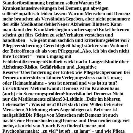
Standortbestimmung beginnen sollten
Warum Sie
Krankenhauseinweisungen bei Demenz gut abwägen
sollten
Empathisch leiden lassen: Warum Menschen mit Demenz
mehr brauchen als Verständnis
Gegeben, aber nicht genommen:
der stille Medikationsfehler
Neuer Alzheimer-Bluttest: Kann
man damit den Krankheitsbeginn vorhersagen?
Enkel betreuen
scheint gut fürs Gehirn zu sein
Verhalten verstehen und
handhaben – wie geht man sachlich und kriteriumsgeleitet vor?
Pflegeversicherung: Gerechtigkeit hängt stärker vom Wohnort
der Betroffenen ab als vom Pflegegrad
„Also, ich bin doch nicht
Ihre Tochter!“ – vom Umgang mit
Fehlidentifizierungen
Kindheit wirkt nach: Langzeitstudie über
Alzheimer-Risiko, Gefäßrisiken und „kognitive
Reserve“
Überforderung der Enkel: wie Pflegefachpersonen bei
Demenz unterstützen können
Verlegungsstress nach Umzug
oder Heimaufnahme – was ist normal und was ist zu tun?
Unsichtbarer Mehraufwand: Demenz ist im Krankenhaus
(auch) ein Steuerungsproblem
Sturzrisiko bei Demenz: Nicht
nur die Medikamente zählen
S3-Leitlinie „Delir im höheren
Lebensalter“: Was ist neu?
BGH stärkt den Willen betreuter
Menschen: Ablehnung eines Angehörigen als Betreuer ist
maßgeblich
Die Pflege von Menschen mit Demenz ist auch
nachts eine Herausforderung
Demenz und Desorientierung: viel
mehr, als nicht von A nach B zu finden
Demenz und
Psychopharmaka: „zu viel“ ist oft „zu lang“ – und wie Pflege