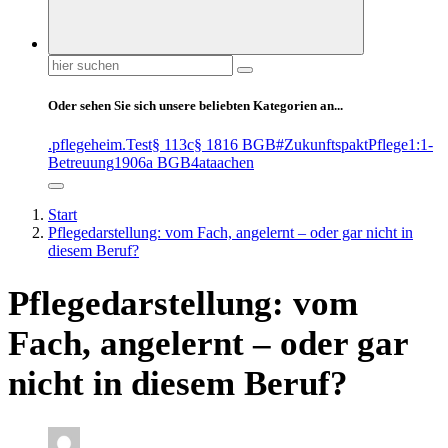
Suchen
nach:
Oder sehen Sie sich unsere beliebten Kategorien an...
.pflegeheim
.Test
§ 113c
§ 1816 BGB
#ZukunftspaktPflege
1:1-
Betreuung
1906a BGB
4at
aachen
Start
Pflegedarstellung: vom Fach, angelernt – oder gar nicht in
diesem Beruf?
Pflegedarstellung: vom
Fach, angelernt – oder gar
nicht in diesem Beruf?