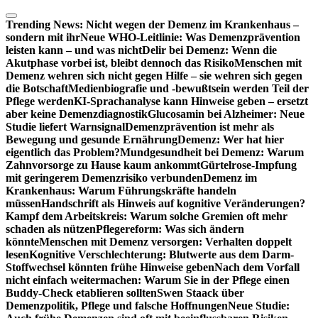
Zum
Inhalt
Trending News:
Nicht wegen der Demenz im Krankenhaus –
springen
sondern mit ihr
Neue WHO-Leitlinie: Was Demenzprävention
leisten kann – und was nicht
Delir bei Demenz: Wenn die
Akutphase vorbei ist, bleibt dennoch das Risiko
Menschen mit
Demenz wehren sich nicht gegen Hilfe – sie wehren sich gegen
die Botschaft
Medienbiografie und -bewußtsein werden Teil der
Pflege werden
KI-Sprachanalyse kann Hinweise geben – ersetzt
aber keine Demenzdiagnostik
Glucosamin bei Alzheimer: Neue
Studie liefert Warnsignal
Demenzprävention ist mehr als
Bewegung und gesunde Ernährung
Demenz: Wer hat hier
eigentlich das Problem?
Mundgesundheit bei Demenz: Warum
Zahnvorsorge zu Hause kaum ankommt
Gürtelrose-Impfung
mit geringerem Demenzrisiko verbunden
Demenz im
Krankenhaus: Warum Führungskräfte handeln
müssen
Handschrift als Hinweis auf kognitive Veränderungen?
Kampf dem Arbeitskreis: Warum solche Gremien oft mehr
schaden als nützen
Pflegereform: Was sich ändern
könnte
Menschen mit Demenz versorgen: Verhalten doppelt
lesen
Kognitive Verschlechterung: Blutwerte aus dem Darm-
Stoffwechsel könnten frühe Hinweise geben
Nach dem Vorfall
nicht einfach weitermachen: Warum Sie in der Pflege einen
Buddy-Check etablieren sollten
Swen Staack über
Demenzpolitik, Pflege und falsche Hoffnungen
Neue Studie: