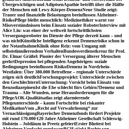
Übergewichtigen und Adipösen
Apathie betrifft über die Hälfte
der Menschen mit Lewy-Körper-Demenz
Neue Studie zeigt:
Trauer und finanzielle Belastungen beeinflussen Alzheimer-
Risiko
Pflege bleibt menschlich: Medizinethiker warnt vor
Missverständnissen beim Einsatz sozialer Roboter
Interview mit
Alice Lin: was einer der weltweit fortschrittlichsten
Versorgungsroboter im Dienste der Pflege derzeit kann – und
was nicht
Künstliche Intelligenz erkennt Demenzrisiko schon in
der Notaufnahme
Klinik ohne Reiz: vom Umgang mit
selbststimulierendem Verhalten
Bundesverdienstkreuz für Prof.
Dr. Elmar Gräßel: Pionier der Versorgung älterer Menschen
geehrt
Depression bei pflegenden Angehörigen: soziale
Bedingungen beeinflussen Risiko
Demenz in Nordrhein-
Westfalen: Über 380.000 Betroffene – regionale Unterschiede
zeigen sich deutlich
Forschungsprojekt: Unterschiede zwischen
den Geschlechtern
Untersuchung: Vorsicht beim Einsatz von
Benzodiazepinen
Ist die Ehe schlecht fürs Gehirn?
Demenz und
Trauma – Alte Wunden, neue Herausforderungen für die
Pflege
AOK-Qualitätsatlas zeigt alarmierende
Pflegeunterschiede – kaum Fortschritte bei riskanter
Medikation
Vom „Recht auf Verwahrlosung“ zur
Vernachlässigung
Bayerischer Demenzfonds fördert Projekte
mit rund 170.000 €
20 Jahre Alzheimer Gesellschaft Schleswig-
Holstein – Jubiläum in Preetz gefeiert
Erster Bluttest bei
Alzheimer-Verdacht zugelassen
BGH stärkt Rechte von