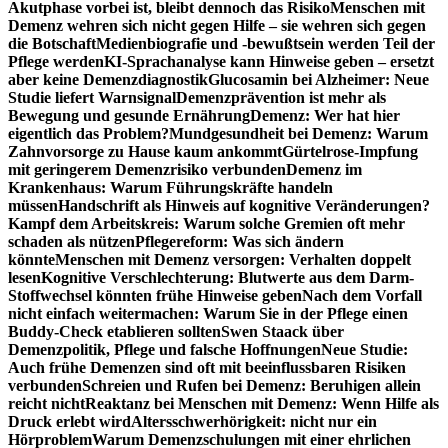
Akutphase vorbei ist, bleibt dennoch das Risiko
Menschen mit
Demenz wehren sich nicht gegen Hilfe – sie wehren sich gegen
die Botschaft
Medienbiografie und -bewußtsein werden Teil der
Pflege werden
KI-Sprachanalyse kann Hinweise geben – ersetzt
aber keine Demenzdiagnostik
Glucosamin bei Alzheimer: Neue
Studie liefert Warnsignal
Demenzprävention ist mehr als
Bewegung und gesunde Ernährung
Demenz: Wer hat hier
eigentlich das Problem?
Mundgesundheit bei Demenz: Warum
Zahnvorsorge zu Hause kaum ankommt
Gürtelrose-Impfung
mit geringerem Demenzrisiko verbunden
Demenz im
Krankenhaus: Warum Führungskräfte handeln
müssen
Handschrift als Hinweis auf kognitive Veränderungen?
Kampf dem Arbeitskreis: Warum solche Gremien oft mehr
schaden als nützen
Pflegereform: Was sich ändern
könnte
Menschen mit Demenz versorgen: Verhalten doppelt
lesen
Kognitive Verschlechterung: Blutwerte aus dem Darm-
Stoffwechsel könnten frühe Hinweise geben
Nach dem Vorfall
nicht einfach weitermachen: Warum Sie in der Pflege einen
Buddy-Check etablieren sollten
Swen Staack über
Demenzpolitik, Pflege und falsche Hoffnungen
Neue Studie:
Auch frühe Demenzen sind oft mit beeinflussbaren Risiken
verbunden
Schreien und Rufen bei Demenz: Beruhigen allein
reicht nicht
Reaktanz bei Menschen mit Demenz: Wenn Hilfe als
Druck erlebt wird
Altersschwerhörigkeit: nicht nur ein
Hörproblem
Warum Demenzschulungen mit einer ehrlichen