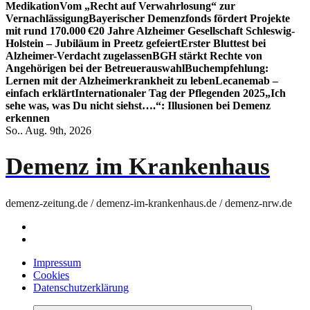
Medikation
Vom „Recht auf Verwahrlosung“ zur
Vernachlässigung
Bayerischer Demenzfonds fördert Projekte
mit rund 170.000 €
20 Jahre Alzheimer Gesellschaft Schleswig-
Holstein – Jubiläum in Preetz gefeiert
Erster Bluttest bei
Alzheimer-Verdacht zugelassen
BGH stärkt Rechte von
Angehörigen bei der Betreuerauswahl
Buchempfehlung:
Lernen mit der Alzheimerkrankheit zu leben
Lecanemab –
einfach erklärt
Internationaler Tag der Pflegenden 2025
„Ich
sehe was, was Du nicht siehst….“: Illusionen bei Demenz
erkennen
So.. Aug. 9th, 2026
Demenz im Krankenhaus
demenz-zeitung.de / demenz-im-krankenhaus.de / demenz-nrw.de
Impressum
Cookies
Datenschutzerklärung