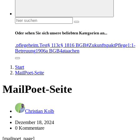
Suchen
nach:
Oder sehen Sie sich unsere beliebten Kategorien an...
.pflegeheim
.Test
§ 113c
§ 1816 BGB
#ZukunftspaktPflege
1:1-
Betreuung
1906a BGB
4at
aachen
Start
MailPoet-Seite
MailPoet-Seite
Christian Kolb
Dezember 18, 2024
0 Kommentare
[mailpoet_page]