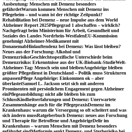
Ausbeutung: Menschen mit Demenz besonders
gefährdet
Warum kommen Menschen mit Demenz ins
Pflegeheim – und wann ist der richtige Zeitpunkt?
Rehabilitation bei Demenz – neue Impulse aus dem World
Alzheimer Report 2025
Pflegegrad 1 abschaffen – wirklich?
Nachgefragt beim Ministerium für Arbeit, Gesundheit und
Soziales des Landes Nordrhein-Westfalen
EU-Kommission
genehmigt Alzheimer-Medikament mit
Donanemab
Hinlauftendenz bei Demenz: Was lässt bleiben?
Neues aus der Forschung: Alkohol und
Demenzrisiko
Geschlechtsspezifische Unterschiede beim
Demenzrisiko: Erkenntnisse aus der UK-Biobank-Studie
Welt-
Alzheimer-Tag: Mensch sein und bleiben
Angehörige bleiben
größter Pflegedienst in Deutschland – Politik muss Strukturen
anpassen
Pflege Angehörige: Einkommen ok – aber
überlastet
Samuel L. Jackson setzt sich mit anderen
Prominenten mit persönlichem Engagement gegen Alzheimer
ein
Pflegeausbildung: nicht alle bleiben bis zum
Schluss
Kindheitserfahrungen und Demenz: Unerwartete
Zusammenhänge auch für die Pflegepraxis
Demenz im
Krankenhaus: warum die Versorgung so oft scheitert und was
sich ändern muss
Ratgeberbuch Demenz: neues aus Forschung
und Therapie für Betroffene und Angehörige
Delir im
Krankenhaus – warum Menschen mit Demenz besonders
gefährdet sind
Metformin senkt Demenz- und Sterberisiko bei