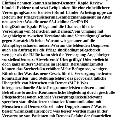
Einfluss nehmen kann
Alzheimer-Demenz: Rapid Review
bündelt Evidenz und setzt Leitplanken für eine einheitlichere
Versorgung
Kanzler kritisiert Bund-Länder-Arbeitsgruppe zur
Reform der Pflegeversicherung
Schmerzmanagement im Alter
neu sortiert: Was die neue S3-Leitlinie GeriPAIN
bringt
Zukunftspakt Pflege und die Chancen für die
Versorgung von Menschen mit Demenz
Vom Umgang mit
Angehörigen: zwischen Verständnis und Verteidigung
Caritas
gegen Sawatzki-Schelte: Warum wir genauer auf die
Altenpflege schauen müssen
Warum die fehlenden Diagnosen
auch ein Auftrag für die Pflege sind
Bedingt pflegebereit:
weniger als die Hälfte kann sich die Versorgung Angehöriger
vorstellen
Demenz: Abwehrend? Übergriffig? Oder vielleicht
doch ganz anders?
Demenz im Hospiz: Beruhigungsmittel
können das Sterberisiko erhöhen
Mehr Befugnisse, weniger
Bürokratie: Was das neue Gesetz für die Versorgung bedeuten
könnte
Hürden- und Stellungsfehler: das provoziert tätliche
Übergriffe von Menschen mit Demenz
MCI: Was
intergenerationelle Aktiv-Programme leisten müssen – und
Betroffene brauchen
Kontinuierliche Begleitung durch geschulte
Pflegefachpersonen schließt Versorgungslücken
Relevant
sprechen statt diskutieren: situative Kommunikation mit
Menschen mit Demenz
Einzel- oder Doppelzimmer? Was ist
besser?
Krankenhausreport: was besser werden muss in der
Versorgung von Patienten mit Demenz
Gefahr der finanziellen