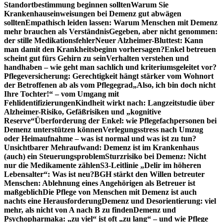
Standortbestimmung beginnen sollten
Warum Sie
Krankenhauseinweisungen bei Demenz gut abwägen
sollten
Empathisch leiden lassen: Warum Menschen mit Demenz
mehr brauchen als Verständnis
Gegeben, aber nicht genommen:
der stille Medikationsfehler
Neuer Alzheimer-Bluttest: Kann
man damit den Krankheitsbeginn vorhersagen?
Enkel betreuen
scheint gut fürs Gehirn zu sein
Verhalten verstehen und
handhaben – wie geht man sachlich und kriteriumsgeleitet vor?
Pflegeversicherung: Gerechtigkeit hängt stärker vom Wohnort
der Betroffenen ab als vom Pflegegrad
„Also, ich bin doch nicht
Ihre Tochter!“ – vom Umgang mit
Fehlidentifizierungen
Kindheit wirkt nach: Langzeitstudie über
Alzheimer-Risiko, Gefäßrisiken und „kognitive
Reserve“
Überforderung der Enkel: wie Pflegefachpersonen bei
Demenz unterstützen können
Verlegungsstress nach Umzug
oder Heimaufnahme – was ist normal und was ist zu tun?
Unsichtbarer Mehraufwand: Demenz ist im Krankenhaus
(auch) ein Steuerungsproblem
Sturzrisiko bei Demenz: Nicht
nur die Medikamente zählen
S3-Leitlinie „Delir im höheren
Lebensalter“: Was ist neu?
BGH stärkt den Willen betreuter
Menschen: Ablehnung eines Angehörigen als Betreuer ist
maßgeblich
Die Pflege von Menschen mit Demenz ist auch
nachts eine Herausforderung
Demenz und Desorientierung: viel
mehr, als nicht von A nach B zu finden
Demenz und
Psychopharmaka: „zu viel“ ist oft „zu lang“ – und wie Pflege