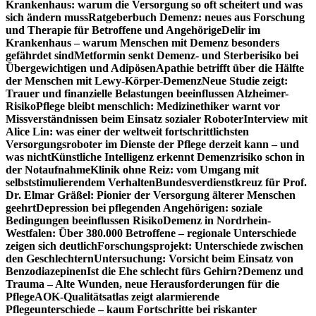
Krankenhaus: warum die Versorgung so oft scheitert und was
sich ändern muss
Ratgeberbuch Demenz: neues aus Forschung
und Therapie für Betroffene und Angehörige
Delir im
Krankenhaus – warum Menschen mit Demenz besonders
gefährdet sind
Metformin senkt Demenz- und Sterberisiko bei
Übergewichtigen und Adipösen
Apathie betrifft über die Hälfte
der Menschen mit Lewy-Körper-Demenz
Neue Studie zeigt:
Trauer und finanzielle Belastungen beeinflussen Alzheimer-
Risiko
Pflege bleibt menschlich: Medizinethiker warnt vor
Missverständnissen beim Einsatz sozialer Roboter
Interview mit
Alice Lin: was einer der weltweit fortschrittlichsten
Versorgungsroboter im Dienste der Pflege derzeit kann – und
was nicht
Künstliche Intelligenz erkennt Demenzrisiko schon in
der Notaufnahme
Klinik ohne Reiz: vom Umgang mit
selbststimulierendem Verhalten
Bundesverdienstkreuz für Prof.
Dr. Elmar Gräßel: Pionier der Versorgung älterer Menschen
geehrt
Depression bei pflegenden Angehörigen: soziale
Bedingungen beeinflussen Risiko
Demenz in Nordrhein-
Westfalen: Über 380.000 Betroffene – regionale Unterschiede
zeigen sich deutlich
Forschungsprojekt: Unterschiede zwischen
den Geschlechtern
Untersuchung: Vorsicht beim Einsatz von
Benzodiazepinen
Ist die Ehe schlecht fürs Gehirn?
Demenz und
Trauma – Alte Wunden, neue Herausforderungen für die
Pflege
AOK-Qualitätsatlas zeigt alarmierende
Pflegeunterschiede – kaum Fortschritte bei riskanter