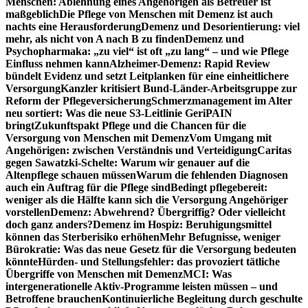
Menschen: Ablehnung eines Angehörigen als Betreuer ist
maßgeblich
Die Pflege von Menschen mit Demenz ist auch
nachts eine Herausforderung
Demenz und Desorientierung: viel
mehr, als nicht von A nach B zu finden
Demenz und
Psychopharmaka: „zu viel“ ist oft „zu lang“ – und wie Pflege
Einfluss nehmen kann
Alzheimer-Demenz: Rapid Review
bündelt Evidenz und setzt Leitplanken für eine einheitlichere
Versorgung
Kanzler kritisiert Bund-Länder-Arbeitsgruppe zur
Reform der Pflegeversicherung
Schmerzmanagement im Alter
neu sortiert: Was die neue S3-Leitlinie GeriPAIN
bringt
Zukunftspakt Pflege und die Chancen für die
Versorgung von Menschen mit Demenz
Vom Umgang mit
Angehörigen: zwischen Verständnis und Verteidigung
Caritas
gegen Sawatzki-Schelte: Warum wir genauer auf die
Altenpflege schauen müssen
Warum die fehlenden Diagnosen
auch ein Auftrag für die Pflege sind
Bedingt pflegebereit:
weniger als die Hälfte kann sich die Versorgung Angehöriger
vorstellen
Demenz: Abwehrend? Übergriffig? Oder vielleicht
doch ganz anders?
Demenz im Hospiz: Beruhigungsmittel
können das Sterberisiko erhöhen
Mehr Befugnisse, weniger
Bürokratie: Was das neue Gesetz für die Versorgung bedeuten
könnte
Hürden- und Stellungsfehler: das provoziert tätliche
Übergriffe von Menschen mit Demenz
MCI: Was
intergenerationelle Aktiv-Programme leisten müssen – und
Betroffene brauchen
Kontinuierliche Begleitung durch geschulte