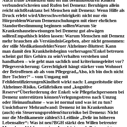
Auch frühe Demenzen sind oft mit beeinflussbaren Risiken
verbunden
Schreien und Rufen bei Demenz: Beruhigen allein
reicht nicht
Reaktanz bei Menschen mit Demenz: Wenn Hilfe als
Druck erlebt wird
Altersschwerhörigkeit: nicht nur ein
Hörproblem
Warum Demenzschulungen mit einer ehrlichen
Standortbestimmung beginnen sollten
Warum Sie
Krankenhauseinweisungen bei Demenz gut abwägen
sollten
Empathisch leiden lassen: Warum Menschen mit Demenz
mehr brauchen als Verständnis
Gegeben, aber nicht genommen:
der stille Medikationsfehler
Neuer Alzheimer-Bluttest: Kann
man damit den Krankheitsbeginn vorhersagen?
Enkel betreuen
scheint gut fürs Gehirn zu sein
Verhalten verstehen und
handhaben – wie geht man sachlich und kriteriumsgeleitet vor?
Pflegeversicherung: Gerechtigkeit hängt stärker vom Wohnort
der Betroffenen ab als vom Pflegegrad
„Also, ich bin doch nicht
Ihre Tochter!“ – vom Umgang mit
Fehlidentifizierungen
Kindheit wirkt nach: Langzeitstudie über
Alzheimer-Risiko, Gefäßrisiken und „kognitive
Reserve“
Überforderung der Enkel: wie Pflegefachpersonen bei
Demenz unterstützen können
Verlegungsstress nach Umzug
oder Heimaufnahme – was ist normal und was ist zu tun?
Unsichtbarer Mehraufwand: Demenz ist im Krankenhaus
(auch) ein Steuerungsproblem
Sturzrisiko bei Demenz: Nicht
nur die Medikamente zählen
S3-Leitlinie „Delir im höheren
Lebensalter“: Was ist neu?
BGH stärkt den Willen betreuter