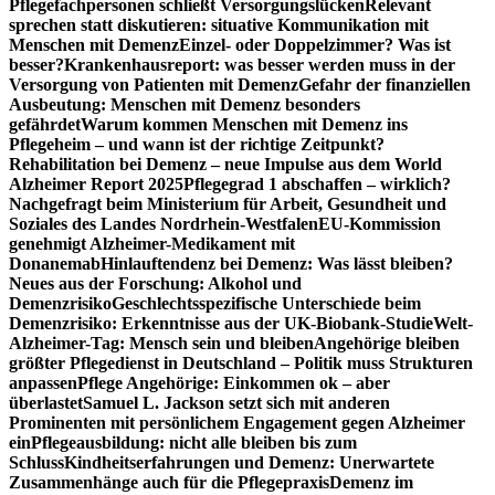
Pflegefachpersonen schließt Versorgungslücken
Relevant
sprechen statt diskutieren: situative Kommunikation mit
Menschen mit Demenz
Einzel- oder Doppelzimmer? Was ist
besser?
Krankenhausreport: was besser werden muss in der
Versorgung von Patienten mit Demenz
Gefahr der finanziellen
Ausbeutung: Menschen mit Demenz besonders
gefährdet
Warum kommen Menschen mit Demenz ins
Pflegeheim – und wann ist der richtige Zeitpunkt?
Rehabilitation bei Demenz – neue Impulse aus dem World
Alzheimer Report 2025
Pflegegrad 1 abschaffen – wirklich?
Nachgefragt beim Ministerium für Arbeit, Gesundheit und
Soziales des Landes Nordrhein-Westfalen
EU-Kommission
genehmigt Alzheimer-Medikament mit
Donanemab
Hinlauftendenz bei Demenz: Was lässt bleiben?
Neues aus der Forschung: Alkohol und
Demenzrisiko
Geschlechtsspezifische Unterschiede beim
Demenzrisiko: Erkenntnisse aus der UK-Biobank-Studie
Welt-
Alzheimer-Tag: Mensch sein und bleiben
Angehörige bleiben
größter Pflegedienst in Deutschland – Politik muss Strukturen
anpassen
Pflege Angehörige: Einkommen ok – aber
überlastet
Samuel L. Jackson setzt sich mit anderen
Prominenten mit persönlichem Engagement gegen Alzheimer
ein
Pflegeausbildung: nicht alle bleiben bis zum
Schluss
Kindheitserfahrungen und Demenz: Unerwartete
Zusammenhänge auch für die Pflegepraxis
Demenz im