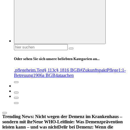
Suchen
nach:
Oder sehen Sie sich unsere beliebten Kategorien an...
.pflegeheim
.Test
§ 113c
§ 1816 BGB
#ZukunftspaktPflege
1:1-
Betreuung
1906a BGB
4at
aachen
Trending News:
Nicht wegen der Demenz im Krankenhaus –
sondern mit ihr
Neue WHO-Leitlinie: Was Demenzprävention
leisten kann – und was nicht
Delir bei Demenz: Wenn die