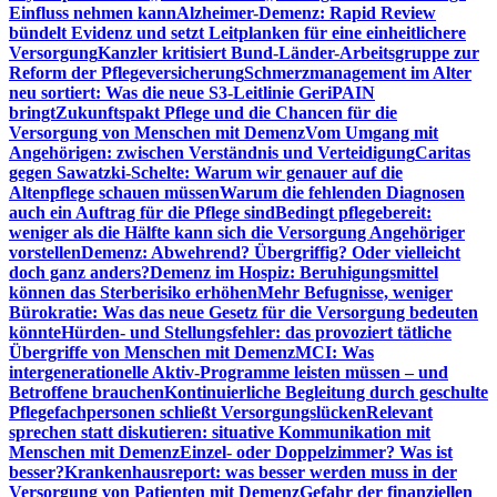
Einfluss nehmen kann
Alzheimer-Demenz: Rapid Review
bündelt Evidenz und setzt Leitplanken für eine einheitlichere
Versorgung
Kanzler kritisiert Bund-Länder-Arbeitsgruppe zur
Reform der Pflegeversicherung
Schmerzmanagement im Alter
neu sortiert: Was die neue S3-Leitlinie GeriPAIN
bringt
Zukunftspakt Pflege und die Chancen für die
Versorgung von Menschen mit Demenz
Vom Umgang mit
Angehörigen: zwischen Verständnis und Verteidigung
Caritas
gegen Sawatzki-Schelte: Warum wir genauer auf die
Altenpflege schauen müssen
Warum die fehlenden Diagnosen
auch ein Auftrag für die Pflege sind
Bedingt pflegebereit:
weniger als die Hälfte kann sich die Versorgung Angehöriger
vorstellen
Demenz: Abwehrend? Übergriffig? Oder vielleicht
doch ganz anders?
Demenz im Hospiz: Beruhigungsmittel
können das Sterberisiko erhöhen
Mehr Befugnisse, weniger
Bürokratie: Was das neue Gesetz für die Versorgung bedeuten
könnte
Hürden- und Stellungsfehler: das provoziert tätliche
Übergriffe von Menschen mit Demenz
MCI: Was
intergenerationelle Aktiv-Programme leisten müssen – und
Betroffene brauchen
Kontinuierliche Begleitung durch geschulte
Pflegefachpersonen schließt Versorgungslücken
Relevant
sprechen statt diskutieren: situative Kommunikation mit
Menschen mit Demenz
Einzel- oder Doppelzimmer? Was ist
besser?
Krankenhausreport: was besser werden muss in der
Versorgung von Patienten mit Demenz
Gefahr der finanziellen