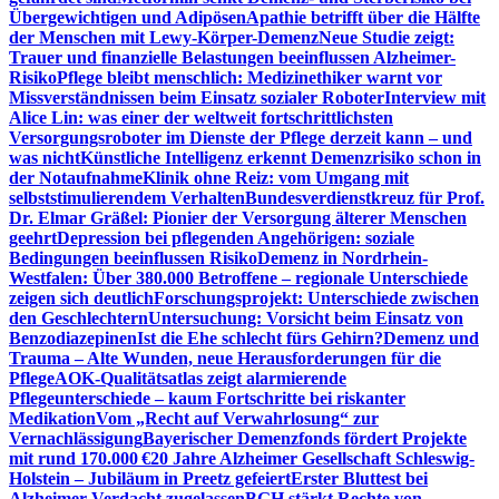
Übergewichtigen und Adipösen
Apathie betrifft über die Hälfte
der Menschen mit Lewy-Körper-Demenz
Neue Studie zeigt:
Trauer und finanzielle Belastungen beeinflussen Alzheimer-
Risiko
Pflege bleibt menschlich: Medizinethiker warnt vor
Missverständnissen beim Einsatz sozialer Roboter
Interview mit
Alice Lin: was einer der weltweit fortschrittlichsten
Versorgungsroboter im Dienste der Pflege derzeit kann – und
was nicht
Künstliche Intelligenz erkennt Demenzrisiko schon in
der Notaufnahme
Klinik ohne Reiz: vom Umgang mit
selbststimulierendem Verhalten
Bundesverdienstkreuz für Prof.
Dr. Elmar Gräßel: Pionier der Versorgung älterer Menschen
geehrt
Depression bei pflegenden Angehörigen: soziale
Bedingungen beeinflussen Risiko
Demenz in Nordrhein-
Westfalen: Über 380.000 Betroffene – regionale Unterschiede
zeigen sich deutlich
Forschungsprojekt: Unterschiede zwischen
den Geschlechtern
Untersuchung: Vorsicht beim Einsatz von
Benzodiazepinen
Ist die Ehe schlecht fürs Gehirn?
Demenz und
Trauma – Alte Wunden, neue Herausforderungen für die
Pflege
AOK-Qualitätsatlas zeigt alarmierende
Pflegeunterschiede – kaum Fortschritte bei riskanter
Medikation
Vom „Recht auf Verwahrlosung“ zur
Vernachlässigung
Bayerischer Demenzfonds fördert Projekte
mit rund 170.000 €
20 Jahre Alzheimer Gesellschaft Schleswig-
Holstein – Jubiläum in Preetz gefeiert
Erster Bluttest bei
Alzheimer-Verdacht zugelassen
BGH stärkt Rechte von