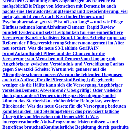
Menschen: Ablehnung eines Angehörigen als Betreuer ist
maßgeblich
Die Pflege von Menschen mit Demenz ist auch
nachts eine Herausforderung
Demenz und Desorientierung: viel
mehr, als nicht von A nach B zu finden
Demenz und
Psychopharmaka: „zu viel“ ist oft „zu lang“ – und wie Pflege
Einfluss nehmen kann
Alzheimer-Demenz: Rapid Review
bündelt Evidenz und setzt Leitplanken für eine einheitlichere
Versorgung
Kanzler kritisiert Bund-Länder-Arbeitsgruppe zur
Reform der Pflegeversicherung
Schmerzmanagement im Alter
neu sortiert: Was die neue S3-Leitlinie GeriPAIN
bringt
Zukunftspakt Pflege und die Chancen für die
Versorgung von Menschen mit Demenz
Vom Umgang mit
Angehörigen: zwischen Verständnis und Verteidigung
Caritas
gegen Sawatzki-Schelte: Warum wir genauer auf die
Altenpflege schauen müssen
Warum die fehlenden Diagnosen
auch ein Auftrag für die Pflege sind
Bedingt pflegebereit:
weniger als die Hälfte kann sich die Versorgung Angehöriger
vorstellen
Demenz: Abwehrend? Übergriffig? Oder vielleicht
doch ganz anders?
Demenz im Hospiz: Beruhigungsmittel
können das Sterberisiko erhöhen
Mehr Befugnisse, weniger
Bürokratie: Was das neue Gesetz für die Versorgung bedeuten
könnte
Hürden- und Stellungsfehler: das provoziert tätliche
Übergriffe von Menschen mit Demenz
MCI: Was
intergenerationelle Aktiv-Programme leisten müssen – und
Betroffene brauchen
Kontinuierliche Begleitung durch geschulte