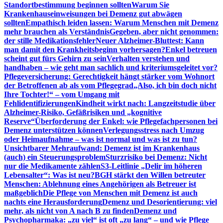
Standortbestimmung beginnen sollten
Warum Sie
Krankenhauseinweisungen bei Demenz gut abwägen
sollten
Empathisch leiden lassen: Warum Menschen mit Demenz
mehr brauchen als Verständnis
Gegeben, aber nicht genommen:
der stille Medikationsfehler
Neuer Alzheimer-Bluttest: Kann
man damit den Krankheitsbeginn vorhersagen?
Enkel betreuen
scheint gut fürs Gehirn zu sein
Verhalten verstehen und
handhaben – wie geht man sachlich und kriteriumsgeleitet vor?
Pflegeversicherung: Gerechtigkeit hängt stärker vom Wohnort
der Betroffenen ab als vom Pflegegrad
„Also, ich bin doch nicht
Ihre Tochter!“ – vom Umgang mit
Fehlidentifizierungen
Kindheit wirkt nach: Langzeitstudie über
Alzheimer-Risiko, Gefäßrisiken und „kognitive
Reserve“
Überforderung der Enkel: wie Pflegefachpersonen bei
Demenz unterstützen können
Verlegungsstress nach Umzug
oder Heimaufnahme – was ist normal und was ist zu tun?
Unsichtbarer Mehraufwand: Demenz ist im Krankenhaus
(auch) ein Steuerungsproblem
Sturzrisiko bei Demenz: Nicht
nur die Medikamente zählen
S3-Leitlinie „Delir im höheren
Lebensalter“: Was ist neu?
BGH stärkt den Willen betreuter
Menschen: Ablehnung eines Angehörigen als Betreuer ist
maßgeblich
Die Pflege von Menschen mit Demenz ist auch
nachts eine Herausforderung
Demenz und Desorientierung: viel
mehr, als nicht von A nach B zu finden
Demenz und
Psychopharmaka: „zu viel“ ist oft „zu lang“ – und wie Pflege