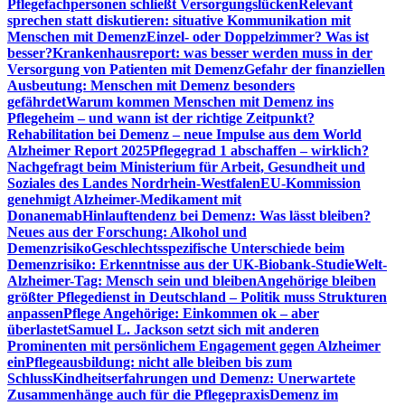
Pflegefachpersonen schließt Versorgungslücken
Relevant
sprechen statt diskutieren: situative Kommunikation mit
Menschen mit Demenz
Einzel- oder Doppelzimmer? Was ist
besser?
Krankenhausreport: was besser werden muss in der
Versorgung von Patienten mit Demenz
Gefahr der finanziellen
Ausbeutung: Menschen mit Demenz besonders
gefährdet
Warum kommen Menschen mit Demenz ins
Pflegeheim – und wann ist der richtige Zeitpunkt?
Rehabilitation bei Demenz – neue Impulse aus dem World
Alzheimer Report 2025
Pflegegrad 1 abschaffen – wirklich?
Nachgefragt beim Ministerium für Arbeit, Gesundheit und
Soziales des Landes Nordrhein-Westfalen
EU-Kommission
genehmigt Alzheimer-Medikament mit
Donanemab
Hinlauftendenz bei Demenz: Was lässt bleiben?
Neues aus der Forschung: Alkohol und
Demenzrisiko
Geschlechtsspezifische Unterschiede beim
Demenzrisiko: Erkenntnisse aus der UK-Biobank-Studie
Welt-
Alzheimer-Tag: Mensch sein und bleiben
Angehörige bleiben
größter Pflegedienst in Deutschland – Politik muss Strukturen
anpassen
Pflege Angehörige: Einkommen ok – aber
überlastet
Samuel L. Jackson setzt sich mit anderen
Prominenten mit persönlichem Engagement gegen Alzheimer
ein
Pflegeausbildung: nicht alle bleiben bis zum
Schluss
Kindheitserfahrungen und Demenz: Unerwartete
Zusammenhänge auch für die Pflegepraxis
Demenz im