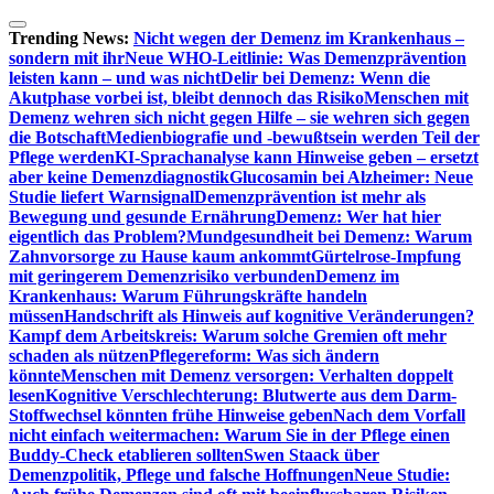
Zum
Inhalt
Trending News:
Nicht wegen der Demenz im Krankenhaus –
springen
sondern mit ihr
Neue WHO-Leitlinie: Was Demenzprävention
leisten kann – und was nicht
Delir bei Demenz: Wenn die
Akutphase vorbei ist, bleibt dennoch das Risiko
Menschen mit
Demenz wehren sich nicht gegen Hilfe – sie wehren sich gegen
die Botschaft
Medienbiografie und -bewußtsein werden Teil der
Pflege werden
KI-Sprachanalyse kann Hinweise geben – ersetzt
aber keine Demenzdiagnostik
Glucosamin bei Alzheimer: Neue
Studie liefert Warnsignal
Demenzprävention ist mehr als
Bewegung und gesunde Ernährung
Demenz: Wer hat hier
eigentlich das Problem?
Mundgesundheit bei Demenz: Warum
Zahnvorsorge zu Hause kaum ankommt
Gürtelrose-Impfung
mit geringerem Demenzrisiko verbunden
Demenz im
Krankenhaus: Warum Führungskräfte handeln
müssen
Handschrift als Hinweis auf kognitive Veränderungen?
Kampf dem Arbeitskreis: Warum solche Gremien oft mehr
schaden als nützen
Pflegereform: Was sich ändern
könnte
Menschen mit Demenz versorgen: Verhalten doppelt
lesen
Kognitive Verschlechterung: Blutwerte aus dem Darm-
Stoffwechsel könnten frühe Hinweise geben
Nach dem Vorfall
nicht einfach weitermachen: Warum Sie in der Pflege einen
Buddy-Check etablieren sollten
Swen Staack über
Demenzpolitik, Pflege und falsche Hoffnungen
Neue Studie: