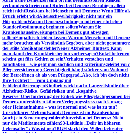
Auch frühe Demenzen sind oft mit beeinflussbaren Risiken
verbunden
Schreien und Rufen bei Demenz: Beruhigen allein
reicht nicht
Reaktanz bei Menschen mit Demenz: Wenn Hilfe als
Druck erlebt wird
Altersschwerhörigkeit: nicht nur ein
Hörproblem
Warum Demenzschulungen mit einer ehrlichen
Standortbestimmung beginnen sollten
Warum Sie
Krankenhauseinweisungen bei Demenz gut abwägen
sollten
Empathisch leiden lassen: Warum Menschen mit Demenz
mehr brauchen als Verständnis
Gegeben, aber nicht genommen:
der stille Medikationsfehler
Neuer Alzheimer-Bluttest: Kann
man damit den Krankheitsbeginn vorhersagen?
Enkel betreuen
scheint gut fürs Gehirn zu sein
Verhalten verstehen und
handhaben – wie geht man sachlich und kriteriumsgeleitet vor?
Pflegeversicherung: Gerechtigkeit hängt stärker vom Wohnort
der Betroffenen ab als vom Pflegegrad
„Also, ich bin doch nicht
Ihre Tochter!“ – vom Umgang mit
Fehlidentifizierungen
Kindheit wirkt nach: Langzeitstudie über
Alzheimer-Risiko, Gefäßrisiken und „kognitive
Reserve“
Überforderung der Enkel: wie Pflegefachpersonen bei
Demenz unterstützen können
Verlegungsstress nach Umzug
oder Heimaufnahme – was ist normal und was ist zu tun?
Unsichtbarer Mehraufwand: Demenz ist im Krankenhaus
(auch) ein Steuerungsproblem
Sturzrisiko bei Demenz: Nicht
nur die Medikamente zählen
S3-Leitlinie „Delir im höheren
Lebensalter“: Was ist neu?
BGH stärkt den Willen betreuter