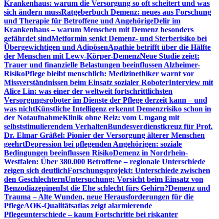
Krankenhaus: warum die Versorgung so oft scheitert und was
sich ändern muss
Ratgeberbuch Demenz: neues aus Forschung
und Therapie für Betroffene und Angehörige
Delir im
Krankenhaus – warum Menschen mit Demenz besonders
gefährdet sind
Metformin senkt Demenz- und Sterberisiko bei
Übergewichtigen und Adipösen
Apathie betrifft über die Hälfte
der Menschen mit Lewy-Körper-Demenz
Neue Studie zeigt:
Trauer und finanzielle Belastungen beeinflussen Alzheimer-
Risiko
Pflege bleibt menschlich: Medizinethiker warnt vor
Missverständnissen beim Einsatz sozialer Roboter
Interview mit
Alice Lin: was einer der weltweit fortschrittlichsten
Versorgungsroboter im Dienste der Pflege derzeit kann – und
was nicht
Künstliche Intelligenz erkennt Demenzrisiko schon in
der Notaufnahme
Klinik ohne Reiz: vom Umgang mit
selbststimulierendem Verhalten
Bundesverdienstkreuz für Prof.
Dr. Elmar Gräßel: Pionier der Versorgung älterer Menschen
geehrt
Depression bei pflegenden Angehörigen: soziale
Bedingungen beeinflussen Risiko
Demenz in Nordrhein-
Westfalen: Über 380.000 Betroffene – regionale Unterschiede
zeigen sich deutlich
Forschungsprojekt: Unterschiede zwischen
den Geschlechtern
Untersuchung: Vorsicht beim Einsatz von
Benzodiazepinen
Ist die Ehe schlecht fürs Gehirn?
Demenz und
Trauma – Alte Wunden, neue Herausforderungen für die
Pflege
AOK-Qualitätsatlas zeigt alarmierende
Pflegeunterschiede – kaum Fortschritte bei riskanter