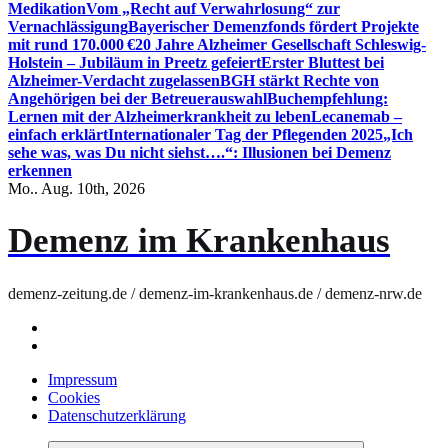
Medikation
Vom „Recht auf Verwahrlosung“ zur
Vernachlässigung
Bayerischer Demenzfonds fördert Projekte
mit rund 170.000 €
20 Jahre Alzheimer Gesellschaft Schleswig-
Holstein – Jubiläum in Preetz gefeiert
Erster Bluttest bei
Alzheimer-Verdacht zugelassen
BGH stärkt Rechte von
Angehörigen bei der Betreuerauswahl
Buchempfehlung:
Lernen mit der Alzheimerkrankheit zu leben
Lecanemab –
einfach erklärt
Internationaler Tag der Pflegenden 2025
„Ich
sehe was, was Du nicht siehst….“: Illusionen bei Demenz
erkennen
Mo.. Aug. 10th, 2026
Demenz im Krankenhaus
demenz-zeitung.de / demenz-im-krankenhaus.de / demenz-nrw.de
Impressum
Cookies
Datenschutzerklärung