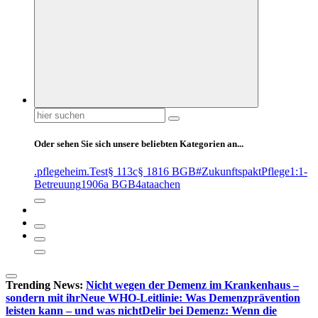
Suchen
nach:
Oder sehen Sie sich unsere beliebten Kategorien an...
.pflegeheim
.Test
§ 113c
§ 1816 BGB
#ZukunftspaktPflege
1:1-
Betreuung
1906a BGB
4at
aachen
Trending News:
Nicht wegen der Demenz im Krankenhaus –
sondern mit ihr
Neue WHO-Leitlinie: Was Demenzprävention
leisten kann – und was nicht
Delir bei Demenz: Wenn die