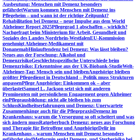
Ausbeutung: Menschen mit Demenz besonders
gefährdet
Warum kommen Menschen mit Demenz ins
Pflegeheim – und wann ist der richtige Zeitpunkt?
Rehabilitation bei Demenz – neue Impulse aus dem World
Alzheimer Report 2025
Pflegegrad 1 abschaffen – wirklich?
Nachgefragt beim Ministerium für Arbeit, Gesundheit und
Soziales des Landes Nordrhein-Westfalen
EU-Kommission
genehmigt Alzheimer-Medikament mit
Donanemab
Hinlauftendenz bei Demenz: Was lässt bleiben?
Neues aus der Forschung: Alkohol und
Demenzrisiko
Geschlechtsspezifische Unterschiede beim
Demenzrisiko: Erkenntnisse aus der UK-Biobank-Studie
Welt-
Alzheimer-Tag: Mensch sein und bleiben
Angehörige bleiben
größter Pflegedienst in Deutschland – Politik muss Strukturen
anpassen
Pflege Angehörige: Einkommen ok – aber
überlastet
Samuel L. Jackson setzt sich mit anderen
Prominenten mit persönlichem Engagement gegen Alzheimer
ein
Pflegeausbildung: nicht alle bleiben bis zum
Schluss
Kindheitserfahrungen und Demenz: Unerwartete
Zusammenhänge auch für die Pflegepraxis
Demenz im
Krankenhaus: warum die Versorgung so oft scheitert und was
sich ändern muss
Ratgeberbuch Demenz: neues aus Forschung
und Therapie für Betroffene und Angehörige
Delir im
Krankenhaus – warum Menschen mit Demenz besonders
gefährdet sind
Metformin senkt Demenz- und Sterberisiko bei