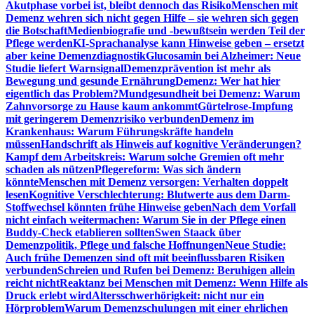
Akutphase vorbei ist, bleibt dennoch das Risiko
Menschen mit
Demenz wehren sich nicht gegen Hilfe – sie wehren sich gegen
die Botschaft
Medienbiografie und -bewußtsein werden Teil der
Pflege werden
KI-Sprachanalyse kann Hinweise geben – ersetzt
aber keine Demenzdiagnostik
Glucosamin bei Alzheimer: Neue
Studie liefert Warnsignal
Demenzprävention ist mehr als
Bewegung und gesunde Ernährung
Demenz: Wer hat hier
eigentlich das Problem?
Mundgesundheit bei Demenz: Warum
Zahnvorsorge zu Hause kaum ankommt
Gürtelrose-Impfung
mit geringerem Demenzrisiko verbunden
Demenz im
Krankenhaus: Warum Führungskräfte handeln
müssen
Handschrift als Hinweis auf kognitive Veränderungen?
Kampf dem Arbeitskreis: Warum solche Gremien oft mehr
schaden als nützen
Pflegereform: Was sich ändern
könnte
Menschen mit Demenz versorgen: Verhalten doppelt
lesen
Kognitive Verschlechterung: Blutwerte aus dem Darm-
Stoffwechsel könnten frühe Hinweise geben
Nach dem Vorfall
nicht einfach weitermachen: Warum Sie in der Pflege einen
Buddy-Check etablieren sollten
Swen Staack über
Demenzpolitik, Pflege und falsche Hoffnungen
Neue Studie:
Auch frühe Demenzen sind oft mit beeinflussbaren Risiken
verbunden
Schreien und Rufen bei Demenz: Beruhigen allein
reicht nicht
Reaktanz bei Menschen mit Demenz: Wenn Hilfe als
Druck erlebt wird
Altersschwerhörigkeit: nicht nur ein
Hörproblem
Warum Demenzschulungen mit einer ehrlichen